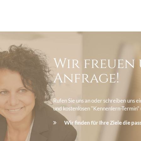
Wir freuen 
Anfrage!
Rufen Sie uns an oder schreiben uns e
und kostenlosen "Kennenlern-Termin"
Wir finden für Ihre Ziele die pa