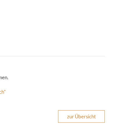
men.
ch"
zur Übersicht