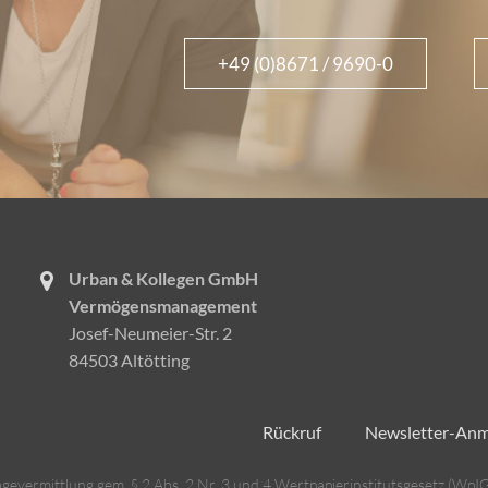
+49 (0)8671 / 9690-0
Urban & Kollegen GmbH
Vermögensmanagement
Josef-Neumeier-Str. 2
84503 Altötting
Rückruf
Newsletter-An
evermittlung gem. § 2 Abs. 2 Nr. 3 und 4 Wertpapierinstitutsgesetz (WpIG)