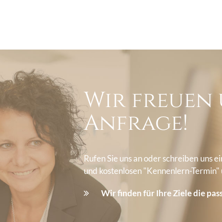
Wir freuen 
Anfrage!
Rufen Sie uns an oder schreiben uns e
und kostenlosen "Kennenlern-Termin"
Wir finden für Ihre Ziele die pa