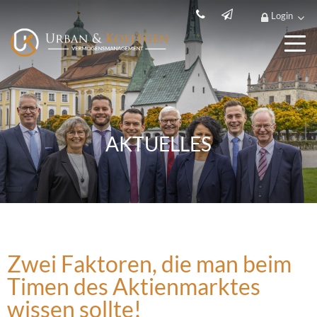
Login
AKTUELLES
Zwei Faktoren, die man beim
Timen des Aktienmarktes
wissen sollte!